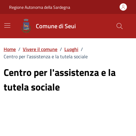
Vai ai contenuti
Vai al Footer
Regione Autonoma della Sardegna
Comune di Seui
Home
/
Vivere il comune
/
Luoghi
/
Centro per l'assistenza e la tutela sociale
Centro per l'assistenza e la
tutela sociale