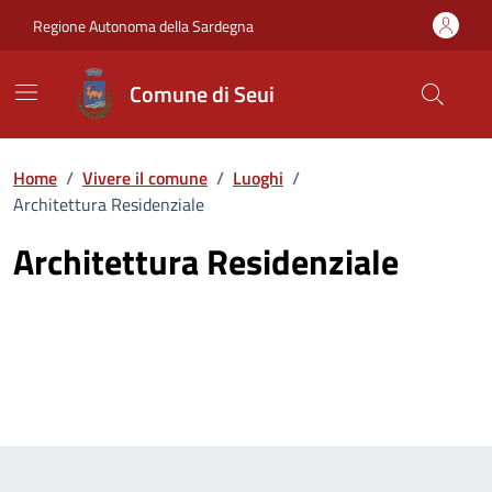
Vai ai contenuti
Vai al Footer
Regione Autonoma della Sardegna
Comune di Seui
Home
/
Vivere il comune
/
Luoghi
/
Architettura Residenziale
Architettura Residenziale