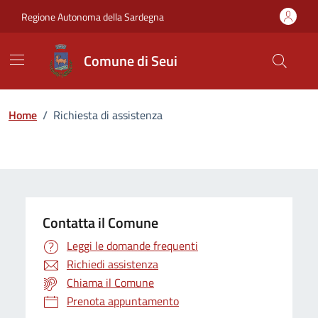
Vai ai contenuti
Vai al Footer
Regione Autonoma della Sardegna
Comune di Seui
Home
/
Richiesta di assistenza
Contatta il Comune
Leggi le domande frequenti
Richiedi assistenza
Chiama il Comune
Prenota appuntamento