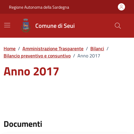
Vai ai contenuti
Vai al Footer
Regione Autonoma della Sardegna
Comune di Seui
Home
/
Amministrazione Trasparente
/
Bilanci
/
Bilancio preventivo e consuntivo
/
Anno 2017
Anno 2017
Documenti