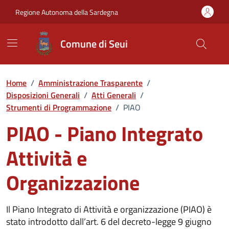
Vai ai contenuti
Vai al Footer
Regione Autonoma della Sardegna
Comune di Seui
Home
/
Amministrazione Trasparente
/
Disposizioni Generali
/
Atti Generali
/
Strumenti di Programmazione
/
PIAO
PIAO - Piano Integrato
Attività e
Organizzazione
Il Piano Integrato di Attività e organizzazione (PIAO) è
stato introdotto dall’art. 6 del decreto-legge 9 giugno