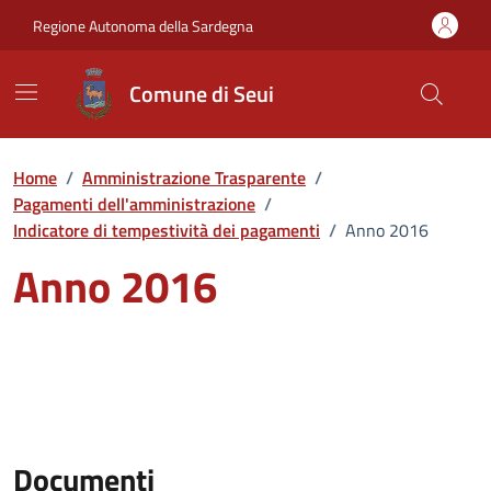
Vai ai contenuti
Vai al Footer
Regione Autonoma della Sardegna
Comune di Seui
Home
/
Amministrazione Trasparente
/
Pagamenti dell'amministrazione
/
Indicatore di tempestività dei pagamenti
/
Anno 2016
Anno 2016
Documenti