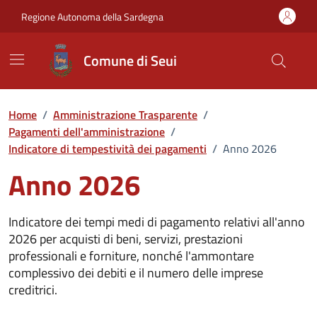
Vai ai contenuti
Vai al Footer
Regione Autonoma della Sardegna
Comune di Seui
Home
/
Amministrazione Trasparente
/
Pagamenti dell'amministrazione
/
Indicatore di tempestività dei pagamenti
/
Anno 2026
Anno 2026
Indicatore dei tempi medi di pagamento relativi all'anno
2026 per acquisti di beni, servizi, prestazioni
professionali e forniture, nonché l'ammontare
complessivo dei debiti e il numero delle imprese
creditrici.