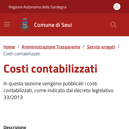
Vai ai contenuti
Vai al Footer
Regione Autonoma della Sardegna
Comune di Seui
Home
/
Amministrazione Trasparente
/
Servizi erogati
/
Costi contabilizzati
Costi contabilizzati
In questa sezione vengono pubblicati i costi
contabilizzati, come indicato dal decreto legislativo
33/2013
Descrizione