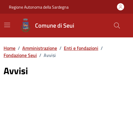
Vai ai contenuti
Vai al Footer
Regione Autonoma della Sardegna
Comune di Seui
Home
/
Amministrazione
/
Enti e fondazioni
/
Fondazione Seui
/
Avvisi
Avvisi