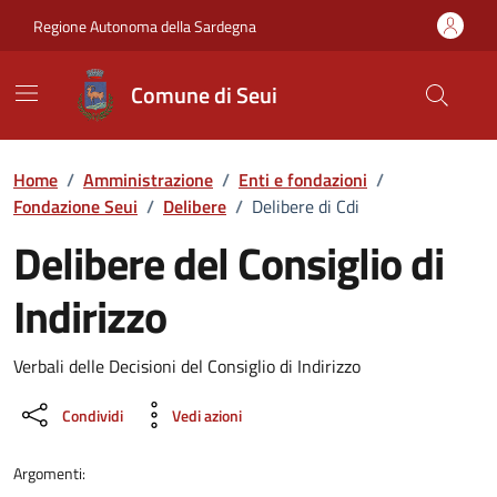
Vai ai contenuti
Vai al Footer
Regione Autonoma della Sardegna
Comune di Seui
Home
/
Amministrazione
/
Enti e fondazioni
/
Fondazione Seui
/
Delibere
/
Delibere di Cdi
Delibere del Consiglio di
Indirizzo
Dettaglio del documento
Verbali delle Decisioni del Consiglio di Indirizzo
Condividi
Vedi azioni
Argomenti: