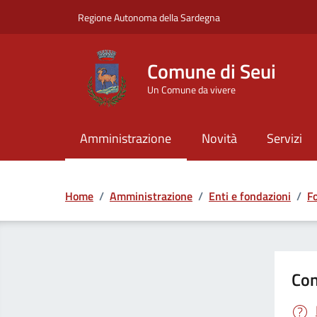
Vai ai contenuti
Vai al Footer
Regione Autonoma della Sardegna
Comune di Seui
Un Comune da vivere
Amministrazione
Novità
Servizi
Home
/
Amministrazione
/
Enti e fondazioni
/
F
Con