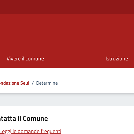
Vivere il comune
Istruzione
ondazione Seui
/
Determine
tatta il Comune
Leggi le domande frequenti