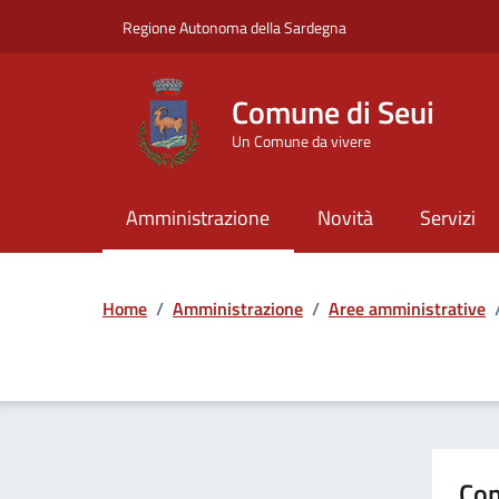
Vai ai contenuti
Vai al Footer
Regione Autonoma della Sardegna
Comune di Seui
Un Comune da vivere
Amministrazione
Novità
Servizi
Home
/
Amministrazione
/
Aree amministrative
Con