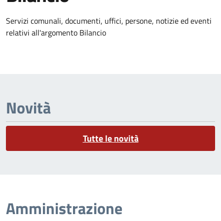
Dettagli dell'argomento
Servizi comunali, documenti, uffici, persone, notizie ed eventi
relativi all'argomento Bilancio
Novità
Tutte le novità
Amministrazione