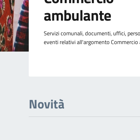
ambulante
Dettagli dell'arg
Servizi comunali, documenti, uffici, pers
eventi relativi all'argomento Commerci
Novità