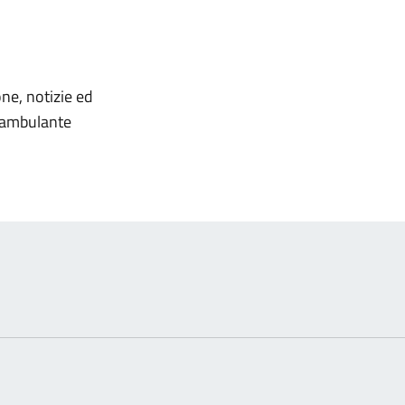
omento
one, notizie ed
o ambulante