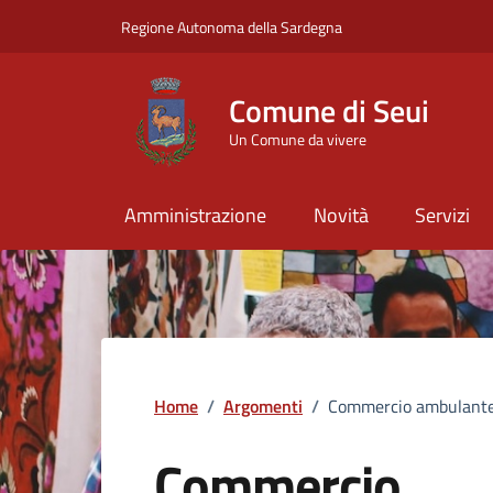
Vai ai contenuti
Vai al Footer
Regione Autonoma della Sardegna
Comune di Seui
Un Comune da vivere
Amministrazione
Novità
Servizi
Home
/
Argomenti
/
Commercio ambulant
Commercio