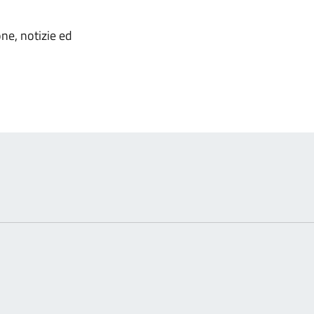
omento
one, notizie ed