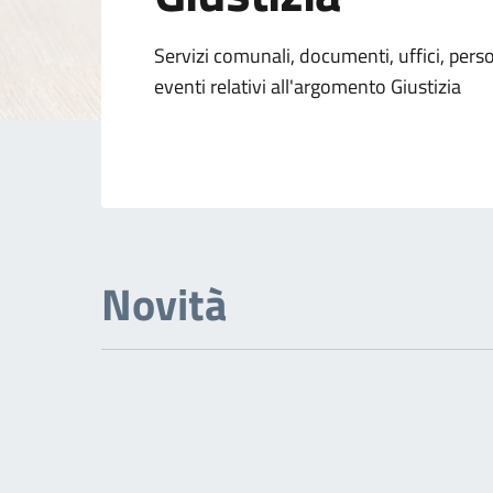
Dettagli dell'arg
Servizi comunali, documenti, uffici, pers
eventi relativi all'argomento Giustizia
Novità