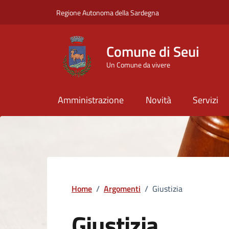
Vai ai contenuti
Vai al Footer
Regione Autonoma della Sardegna
Comune di Seui
Un Comune da vivere
Amministrazione
Novità
Servizi
Home
/
Argomenti
/
Giustizia
Giustizia