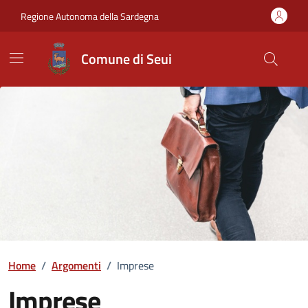
Vai ai contenuti
Vai al Footer
Regione Autonoma della Sardegna
Comune di Seui
Home
/
Argomenti
/
Imprese
Imprese