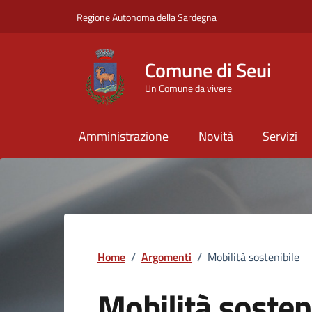
Vai ai contenuti
Vai al Footer
Regione Autonoma della Sardegna
Comune di Seui
Un Comune da vivere
Amministrazione
Novità
Servizi
Home
/
Argomenti
/
Mobilità sostenibile
Mobilità sosten