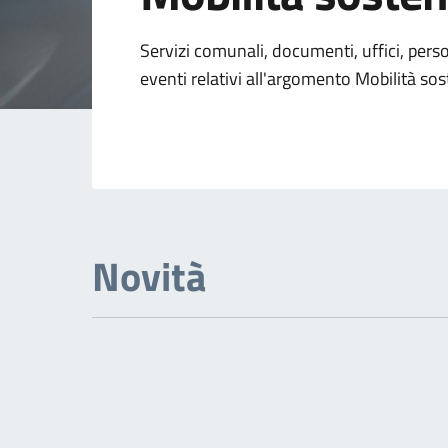
Dettagli dell'arg
Servizi comunali, documenti, uffici, pers
eventi relativi all'argomento Mobilità sos
Novità