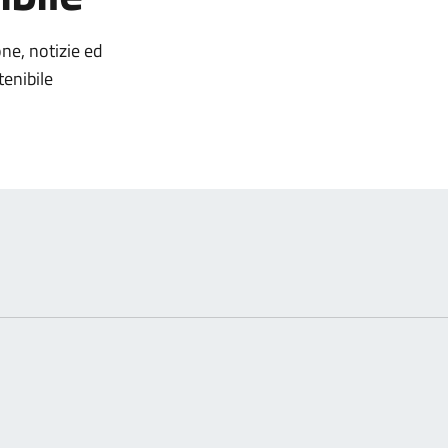
omento
one, notizie ed
tenibile