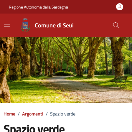
Vai ai contenuti
Vai al Footer
Regione Autonoma della Sardegna
Comune di Seui
Home
/
Argomenti
/
Spazio verde
Spazio verde