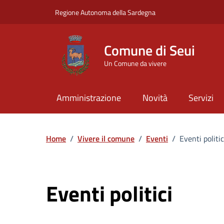
Vai ai contenuti
Vai al Footer
Regione Autonoma della Sardegna
Comune di Seui
Un Comune da vivere
Amministrazione
Novità
Servizi
Home
/
Vivere il comune
/
Eventi
/
Eventi politic
Eventi politici