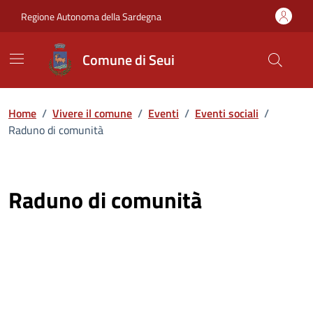
Vai ai contenuti
Vai al Footer
Regione Autonoma della Sardegna
Comune di Seui
Home
/
Vivere il comune
/
Eventi
/
Eventi sociali
/
Raduno di comunità
Raduno di comunità