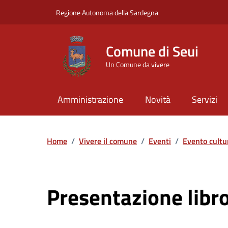
Vai ai contenuti
Vai al Footer
Regione Autonoma della Sardegna
Comune di Seui
Un Comune da vivere
Amministrazione
Novità
Servizi
Home
/
Vivere il comune
/
Eventi
/
Evento cultu
Presentazione libr