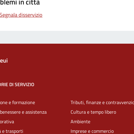
blemi in città
Segnala disservizio
eui
RIE DI SERVIZIO
one e formazione
Tributi, finanze e contravvenzi
 benessere e assistenza
Cultura e tempo libero
vorativa
Ambiente
 e trasporti
Imprese e commercio