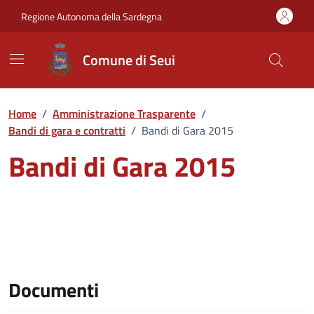
Vai ai contenuti
Vai al Footer
Regione Autonoma della Sardegna
Comune di Seui
Home
/
Amministrazione Trasparente
/
Bandi di gara e contratti
/
Bandi di Gara 2015
Bandi di Gara 2015
Documenti