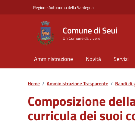
Vai ai contenuti
Vai al Footer
Regione Autonoma della Sardegna
Comune di Seui
Un Comune da vivere
Amministrazione
Novità
Servizi
Home
/
Amministrazione Trasparente
/
Bandi di 
Composizione della
curricula dei suoi