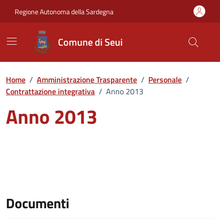
Vai ai contenuti
Vai al Footer
Regione Autonoma della Sardegna
Comune di Seui
Home
/
Amministrazione Trasparente
/
Personale
/
Contrattazione integrativa
/
Anno 2013
Anno 2013
Documenti