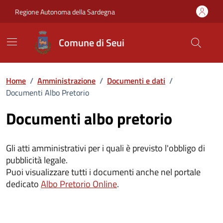
Vai ai contenuti
Vai al Footer
Regione Autonoma della Sardegna
Comune di Seui
Home
/
Amministrazione
/
Documenti e dati
/
Documenti Albo Pretorio
Documenti albo pretorio
Gli atti amministrativi per i quali è previsto l'obbligo di
pubblicità legale.
Puoi visualizzare tutti i documenti anche nel portale
dedicato
Albo Pretorio Online
.