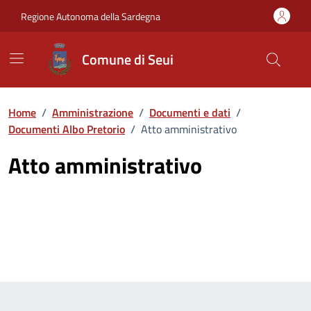
Vai ai contenuti
Vai al Footer
Regione Autonoma della Sardegna
Comune di Seui
Home
/
Amministrazione
/
Documenti e dati
/
Documenti Albo Pretorio
/
Atto amministrativo
Atto amministrativo