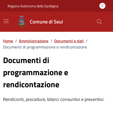
Vai ai contenuti
Vai al Footer
Regione Autonoma della Sardegna
Comune di Seui
Home
/
Amministrazione
/
Documenti e dati
/
Documenti di programmazione e rendicontazione
Documenti di
programmazione e
rendicontazione
Rendiconti, procedure, bilanci consuntivi e preventivi.