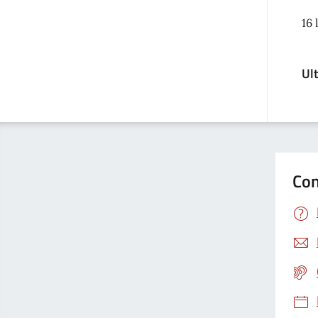
16 
Ul
Con