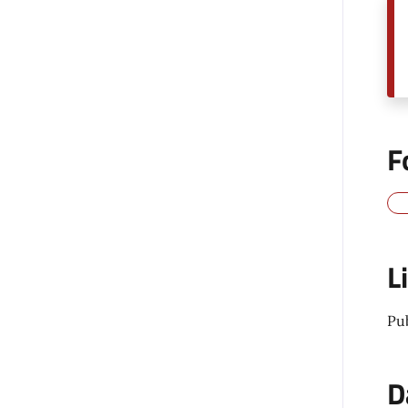
F
L
Pu
D