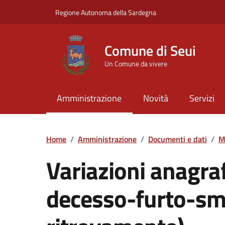
Vai ai contenuti
Vai al Footer
Regione Autonoma della Sardegna
Comune di Seui
Un Comune da vivere
Amministrazione
Novità
Servizi
Home
/
Amministrazione
/
Documenti e dati
/
M
Variazioni anagra
decesso-furto-sm