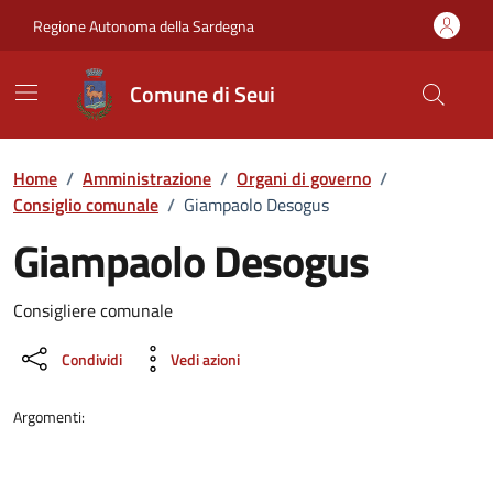
Vai ai contenuti
Vai al Footer
Regione Autonoma della Sardegna
Comune di Seui
Home
/
Amministrazione
/
Organi di governo
/
Consiglio comunale
/
Giampaolo Desogus
Giampaolo Desogus
Dettaglio della persona
Consigliere comunale
Condividi
Vedi azioni
Argomenti: