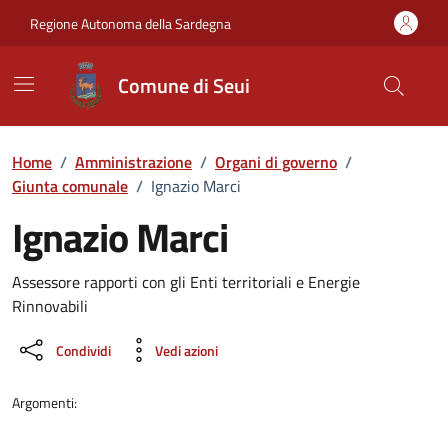
Vai ai contenuti
Vai al Footer
Regione Autonoma della Sardegna
Comune di Seui
Home
/
Amministrazione
/
Organi di governo
/
Giunta comunale
/
Ignazio Marci
Ignazio Marci
Dettaglio della persona
Assessore rapporti con gli Enti territoriali e Energie
Rinnovabili
Condividi
Vedi azioni
Argomenti: