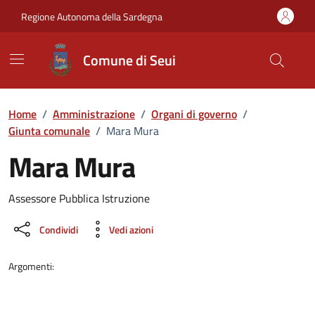
Vai ai contenuti
Vai al Footer
Regione Autonoma della Sardegna
Comune di Seui
Home
/
Amministrazione
/
Organi di governo
/
Giunta comunale
/
Mara Mura
Mara Mura
Dettaglio della persona
Assessore Pubblica Istruzione
Condividi
Vedi azioni
Argomenti: