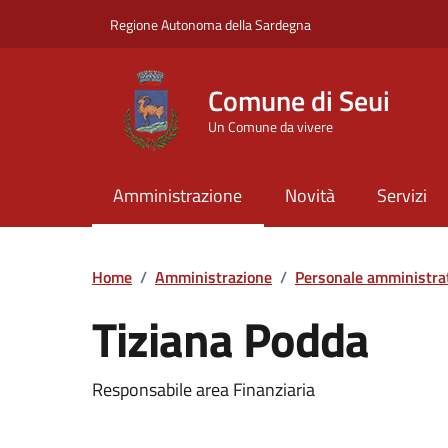
Vai ai contenuti
Vai al Footer
Regione Autonoma della Sardegna
Comune di Seui
Un Comune da vivere
Amministrazione
Novità
Servizi
Home
/
Amministrazione
/
Personale amministra
Tiziana Podda
Dettaglio della pers
Responsabile area Finanziaria