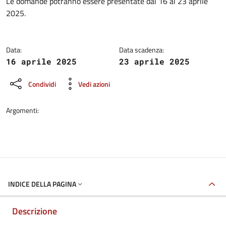
Dettagli della notizia
Le domande potranno essere presentate dal 16 al 23 aprile
2025.
Data:
Data scadenza:
16 aprile 2025
23 aprile 2025
Condividi
Vedi azioni
Argomenti:
INDICE DELLA PAGINA
Descrizione