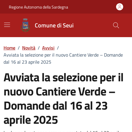
Vai ai contenuti
Vai al Footer
Regione Autonoma della Sardegna
Comune di Seui
Home
/
Novità
/
Avvisi
/
Avviata la selezione per il nuovo Cantiere Verde – Domande
dal 16 al 23 aprile 2025
Avviata la selezione per il
nuovo Cantiere Verde –
Domande dal 16 al 23
aprile 2025