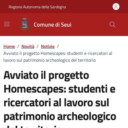
Vai ai contenuti
Vai al Footer
Regione Autonoma della Sardegna
Comune di Seui
Home
/
Novità
/
Notizie
/
Avviato il progetto Homescapes: studenti e ricercatori al
lavoro sul patrimonio archeologico del territorio
Avviato il progetto
Homescapes: studenti e
ricercatori al lavoro sul
patrimonio archeologico