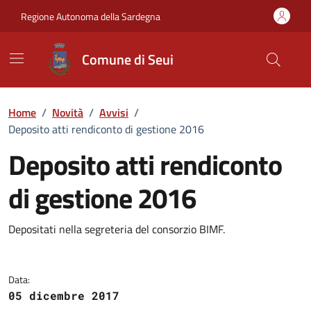
Vai ai contenuti
Vai al Footer
Regione Autonoma della Sardegna
Comune di Seui
Home
/
Novità
/
Avvisi
/
Deposito atti rendiconto di gestione 2016
Deposito atti rendiconto
di gestione 2016
Dettagli della notizia
Depositati nella segreteria del consorzio BIMF.
Data:
05 dicembre 2017