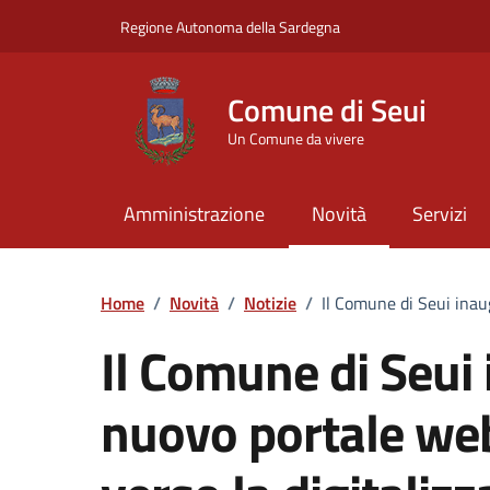
Vai ai contenuti
Vai al Footer
Regione Autonoma della Sardegna
Comune di Seui
Un Comune da vivere
Amministrazione
Novità
Servizi
Home
/
Novità
/
Notizie
/
Il Comune di Seui inau
Il Comune di Seui 
nuovo portale web