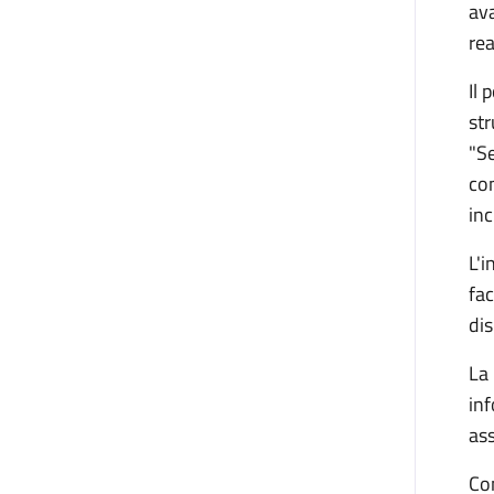
ava
rea
Il 
str
"Se
com
in
L'i
fac
dis
La 
inf
ass
Con