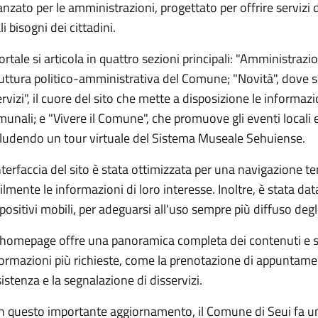
nzato per le amministrazioni, progettato per offrire servizi dig
li bisogni dei cittadini.
portale si articola in quattro sezioni principali: "Amministraz
uttura politico-amministrativa del Comune; "Novità", dove so
rvizi", il cuore del sito che mette a disposizione le informazi
unali; e "Vivere il Comune", che promuove gli eventi locali e 
cludendo un tour virtuale del Sistema Museale Sehuiense.
nterfaccia del sito è stata ottimizzata per una navigazione t
ilmente le informazioni di loro interesse. Inoltre, è stata data
positivi mobili, per adeguarsi all'uso sempre più diffuso deg
homepage offre una panoramica completa dei contenuti e servi
ormazioni più richieste, come la prenotazione di appuntamenti
istenza e la segnalazione di disservizi.
 questo importante aggiornamento, il Comune di Seui fa un 