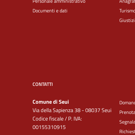
Personale amministrativo
Anagraf
Documenti e dati
Turism
Giustiz
CONTATTI
Comune di Seui
Domand
Via della Sapienza 38 - 08037 Seui
Prenot
Codice fiscale / P. IVA:
Segnala
00155310915
Richies