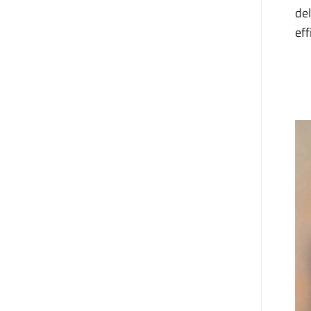
del
eff