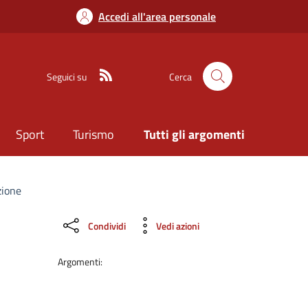
Accedi all'area personale
Seguici su
Cerca
Sport
Turismo
Tutti gli argomenti
zione
Condividi
Vedi azioni
Argomenti: