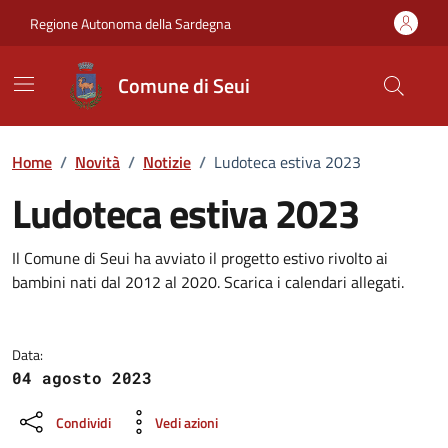
Vai ai contenuti
Vai al Footer
Regione Autonoma della Sardegna
Comune di Seui
Home
/
Novità
/
Notizie
/
Ludoteca estiva 2023
Ludoteca estiva 2023
Dettagli della notizia
Il Comune di Seui ha avviato il progetto estivo rivolto ai
bambini nati dal 2012 al 2020. Scarica i calendari allegati.
Data:
04 agosto 2023
Condividi
Vedi azioni