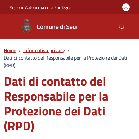
Vai ai contenuti
Vai al Footer
Regione Autonoma della Sardegna
Comune di Seui
Home
/
Informativa privacy
/
Dati di contatto del Responsabile per la Protezione dei Dati
(RPD)
Dati di contatto del
Responsabile per la
Protezione dei Dati
(RPD)