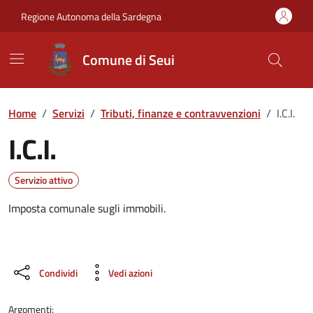
Vai ai contenuti
Vai al Footer
Regione Autonoma della Sardegna
Comune di Seui
Home
/
Servizi
/
Tributi, finanze e contravvenzioni
/
I.C.I.
I.C.I.
Dettagli del servizio
Servizio attivo
Imposta comunale sugli immobili.
Condividi
Vedi azioni
Argomenti: