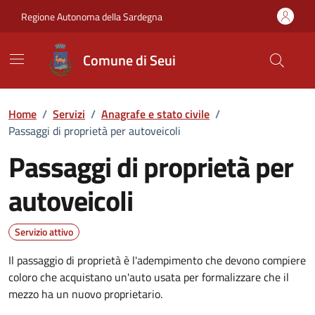
Vai ai contenuti
Vai al Footer
Regione Autonoma della Sardegna
Comune di Seui
Home
/
Servizi
/
Anagrafe e stato civile
/
Passaggi di proprietà per autoveicoli
Passaggi di proprietà per
autoveicoli
Dettagli del servizio
Servizio attivo
Il passaggio di proprietà è l'adempimento che devono compiere
coloro che acquistano un'auto usata per formalizzare che il
mezzo ha un nuovo proprietario.