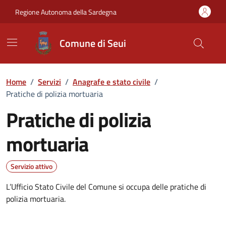
Vai ai contenuti
Vai al Footer
Regione Autonoma della Sardegna
Comune di Seui
Home
/
Servizi
/
Anagrafe e stato civile
/
Pratiche di polizia mortuaria
Pratiche di polizia
mortuaria
Dettagli del servizio
Servizio attivo
L’Ufficio Stato Civile del Comune si occupa delle pratiche di
polizia mortuaria.