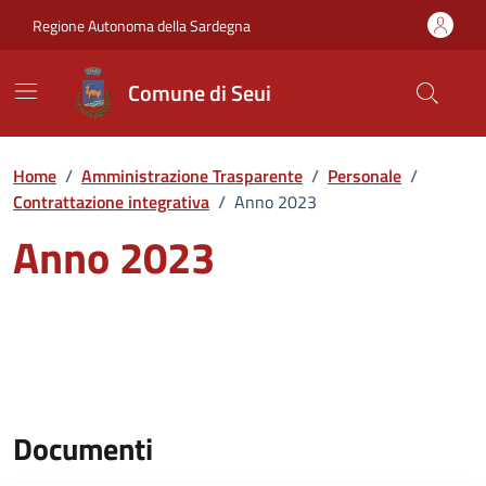
Vai ai contenuti
Vai al Footer
Regione Autonoma della Sardegna
Comune di Seui
Home
/
Amministrazione Trasparente
/
Personale
/
Contrattazione integrativa
/
Anno 2023
Anno 2023
Documenti