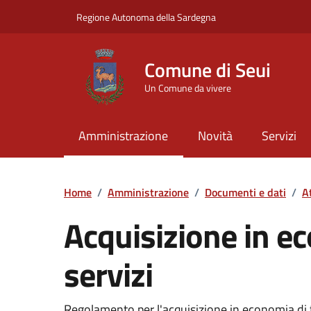
Vai ai contenuti
Vai al Footer
Regione Autonoma della Sardegna
Comune di Seui
Un Comune da vivere
Amministrazione
Novità
Servizi
Home
/
Amministrazione
/
Documenti e dati
/
A
Acquisizione in ec
servizi
Dettaglio del documento
Regolamento per l'acquisizione in economia di f