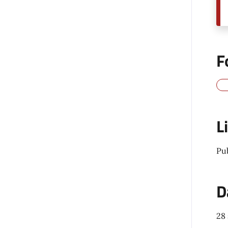
F
L
Pu
D
28