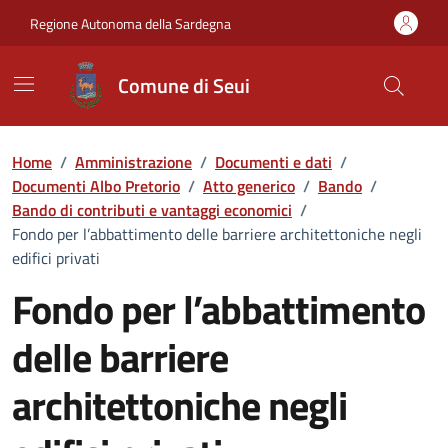
Vai ai contenuti
Vai al Footer
Regione Autonoma della Sardegna
Comune di Seui
Home
/
Amministrazione
/
Documenti e dati
/
Documenti Albo Pretorio
/
Atto generico
/
Bando
/
Bando di contributi e vantaggi economici
/
Fondo per l’abbattimento delle barriere architettoniche negli
edifici privati
Fondo per l’abbattimento
delle barriere
architettoniche negli