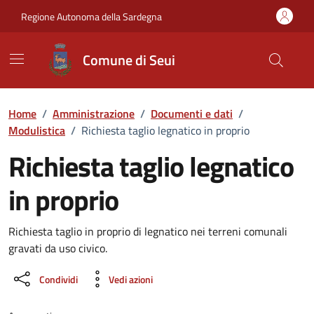
Vai ai contenuti
Vai al Footer
Regione Autonoma della Sardegna
Comune di Seui
Home
/
Amministrazione
/
Documenti e dati
/
Modulistica
/
Richiesta taglio legnatico in proprio
Richiesta taglio legnatico
in proprio
Dettaglio del documento
Richiesta taglio in proprio di legnatico nei terreni comunali
gravati da uso civico.
Condividi
Vedi azioni