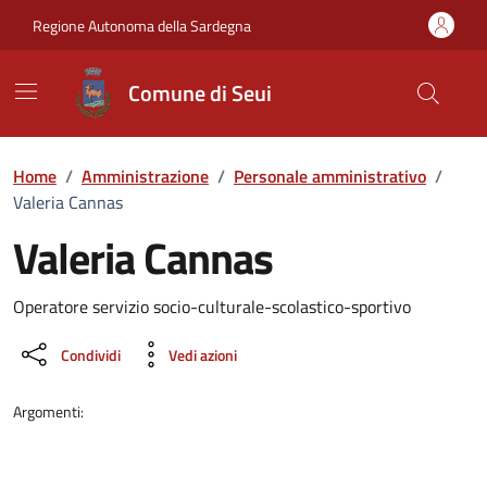
Vai ai contenuti
Vai al Footer
Regione Autonoma della Sardegna
Comune di Seui
Home
/
Amministrazione
/
Personale amministrativo
/
Valeria Cannas
Valeria Cannas
Dettaglio della persona
Operatore servizio socio-culturale-scolastico-sportivo
Condividi
Vedi azioni
Argomenti: