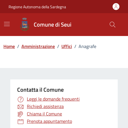
Vai ai contenuti
Vai al Footer
Regione Autonoma della Sardegna
Comune di Seui
Home
/
Amministrazione
/
Uffici
/
Anagrafe
Contatta il Comune
Leggi le domande frequenti
Richiedi assistenza
Chiama il Comune
Prenota appuntamento