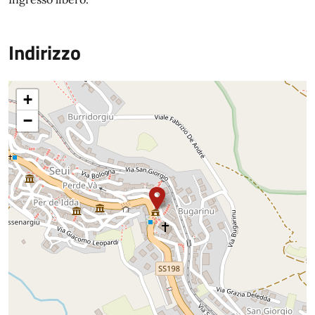
Indirizzo
+
−