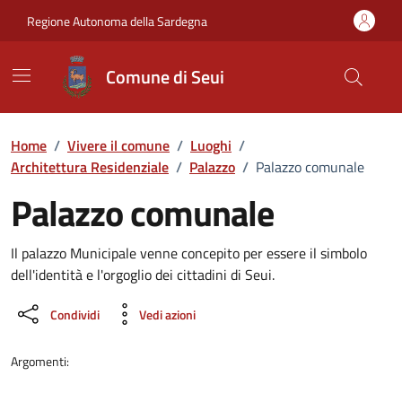
Vai ai contenuti
Vai al Footer
Regione Autonoma della Sardegna
Comune di Seui
Home
/
Vivere il comune
/
Luoghi
/
Architettura Residenziale
/
Palazzo
/
Palazzo comunale
Palazzo comunale
Dettaglio luogo
Il palazzo Municipale venne concepito per essere il simbolo
dell'identità e l'orgoglio dei cittadini di Seui.
Condividi
Vedi azioni
Argomenti: