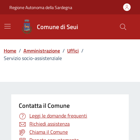
Vai ai contenuti
Vai al Footer
Regione Autonoma della Sardegna
Comune di Seui
Home
/
Amministrazione
/
Uffici
/
Servizio socio-assistenziale
Contatta il Comune
Leggi le domande frequenti
Richiedi assistenza
Chiama il Comune