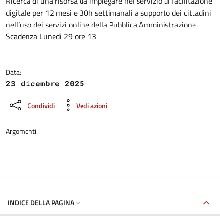
Dettagli della notizia
Ricerca di una risorsa da impiegare nel servizio di facilitazione
digitale per 12 mesi e 30h settimanali a supporto dei cittadini
nell’uso dei servizi online della Pubblica Amministrazione.
Scadenza Lunedi 29 ore 13
Data:
23 dicembre 2025
Condividi
Vedi azioni
Argomenti:
INDICE DELLA PAGINA