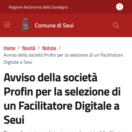
Vai ai contenuti
Vai al Footer
Regione Autonoma della Sardegna
Comune di Seui
Home
/
Novità
/
Notizie
/
Avviso della società Profin per la selezione di un Facilitatore
Digitale a Seui
Avviso della società
Profin per la selezione di
un Facilitatore Digitale a
Seui